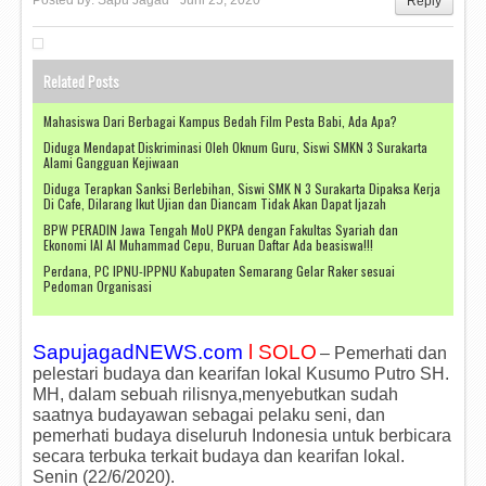
Posted by:
Sapu Jagad
Juni 25, 2020
Reply
Related Posts
Mahasiswa Dari Berbagai Kampus Bedah Film Pesta Babi, Ada Apa?
Diduga Mendapat Diskriminasi Oleh Oknum Guru, Siswi SMKN 3 Surakarta
Alami Gangguan Kejiwaan
Diduga Terapkan Sanksi Berlebihan, Siswi SMK N 3 Surakarta Dipaksa Kerja
Di Cafe, Dilarang Ikut Ujian dan Diancam Tidak Akan Dapat Ijazah
BPW PERADIN Jawa Tengah MoU PKPA dengan Fakultas Syariah dan
Ekonomi IAI Al Muhammad Cepu, Buruan Daftar Ada beasiswa!!!
Perdana, PC IPNU-IPPNU Kabupaten Semarang Gelar Raker sesuai
Pedoman Organisasi
SapujagadNEWS.com
l SOLO
– Pemerhati dan
pelestari budaya dan kearifan lokal Kusumo Putro SH.
MH, dalam sebuah rilisnya,menyebutkan sudah
saatnya budayawan sebagai pelaku seni, dan
pemerhati budaya diseluruh Indonesia untuk berbicara
secara terbuka terkait budaya dan kearifan lokal.
Senin (22/6/2020).