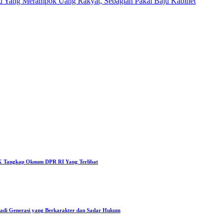
tu Yang Merampok Uang Rakyat, Sebagian Pakai Baju Kabinet
 Tangkap Oknum DPR RI Yang Terlibat
Jadi Generasi yang Berkarakter dan Sadar Hukum