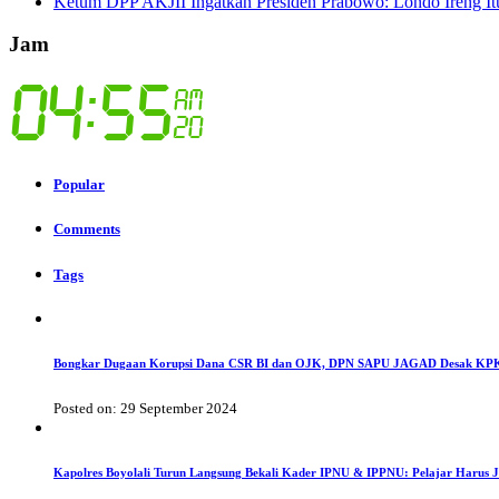
Ketum DPP AKJII Ingatkan Presiden Prabowo: Londo Ireng I
Jam
Popular
Comments
Tags
Bongkar Dugaan Korupsi Dana CSR BI dan OJK, DPN SAPU JAGAD Desak KPK
Posted on: 29 September 2024
Kapolres Boyolali Turun Langsung Bekali Kader IPNU & IPPNU: Pelajar Harus 