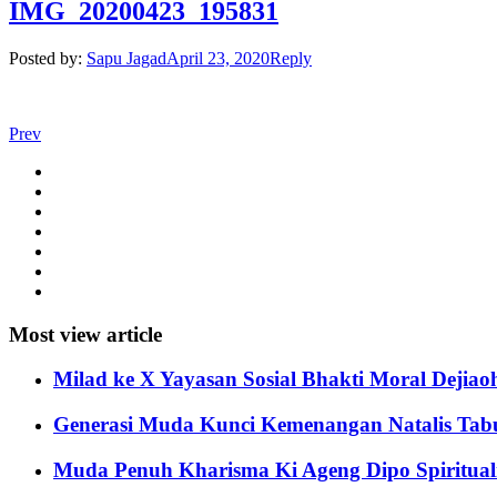
IMG_20200423_195831
Posted by:
Sapu Jagad
April 23, 2020
Reply
Prev
Most view article
Milad ke X Yayasan Sosial Bhakti Moral Dejiao
Generasi Muda Kunci Kemenangan Natalis Tabun
Muda Penuh Kharisma Ki Ageng Dipo Spirituali