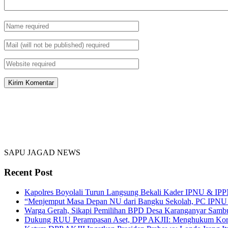
SAPU JAGAD NEWS
Recent Post
Kapolres Boyolali Turun Langsung Bekali Kader IPNU & IPPN
“Menjemput Masa Depan NU dari Bangku Sekolah, PC IPNU &
Warga Gerah, Sikapi Pemilihan BPD Desa Karanganyar Samb
Dukung RUU Perampasan Aset, DPP AKJII: Menghukum Korup