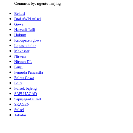
Comment by: ngentot anjing
Bekasi
Dpd AWPI sulsel
Gowa
Haryadi Talli
Hukum
Kabupaten gowa
Lapas takalar
Makassar
Nirwan
Nirwan DL
Panji
Pemuda Pancasila
Polres Gowa
Polri
Polsek bajeng
SAPU JAGAD
Sapujagad sulsel
SRAGEN
Sulsel
Takalar