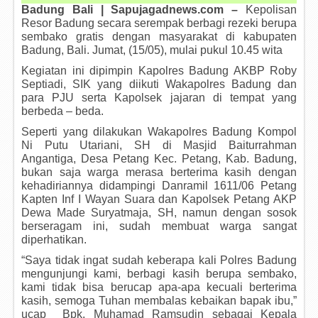
Badung Bali | Sapujagadnews.com –
Kepolisan
Resor Badung secara serempak berbagi rezeki berupa
sembako gratis dengan masyarakat di kabupaten
Badung, Bali. Jumat, (15/05), mulai pukul 10.45 wita
Kegiatan ini dipimpin Kapolres Badung AKBP Roby
Septiadi, SIK yang diikuti Wakapolres Badung dan
para PJU serta Kapolsek jajaran di tempat yang
berbeda – beda.
Seperti yang dilakukan Wakapolres Badung Kompol
Ni Putu Utariani, SH di Masjid Baiturrahman
Angantiga, Desa Petang Kec. Petang, Kab. Badung,
bukan saja warga merasa berterima kasih dengan
kehadiriannya didampingi Danramil 1611/06 Petang
Kapten Inf I Wayan Suara dan Kapolsek Petang AKP
Dewa Made Suryatmaja, SH, namun dengan sosok
berseragam ini, sudah membuat warga sangat
diperhatikan.
“Saya tidak ingat sudah keberapa kali Polres Badung
mengunjungi kami, berbagi kasih berupa sembako,
kami tidak bisa berucap apa-apa kecuali berterima
kasih, semoga Tuhan membalas kebaikan bapak ibu,”
ucap Bpk. Muhamad Ramsudin sebagai Kepala