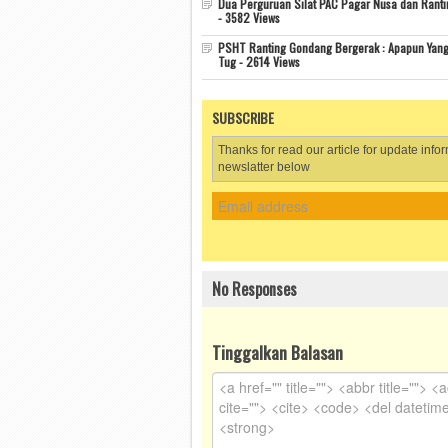
Dua Perguruan Silat PAC Pagar Nusa dan Rant
- 3582 Views
PSHT Ranting Gondang Bergerak : Apapun Yang
Tug - 2614 Views
SUBSCRIBE
Thanks for read our article for update info
newslatter below
No Responses
Tinggalkan Balasan