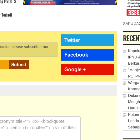
ing PSHT S
 Terjadi
SAPU JA
RECEN
Twitter
rmation please subscriber our
Kapolr
Facebook
IPNU &
Submit
Berkar
Google +
“Menje
PC IPN
Warga 
Karan
Dukung
Menghu
Harus 
Ketum 
Londo 
Sebagi