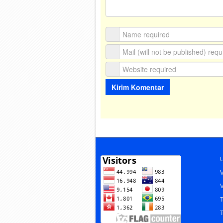
U
V
V
T
T