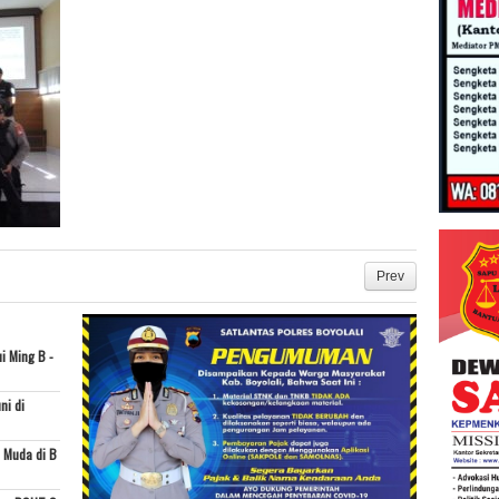
Prev
i Ming B -
ni di
 Muda di B