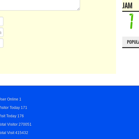
JAM
POPUL
ser Online 1
isitor Today 171
isit Today 176
otal Visitor 270051
otal Visit 415432