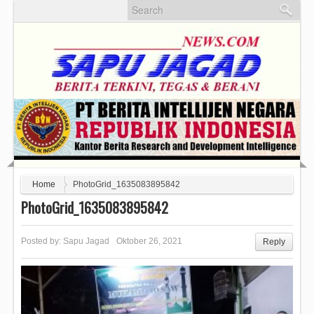
Home
PhotoGrid_1635083895842
PhotoGrid_1635083895842
Posted by:
Sapu Jagad
Oktober 26, 2021
Reply