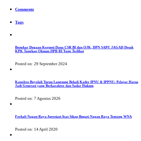
Comments
Tags
Bongkar Dugaan Korupsi Dana CSR BI dan OJK, DPN SAPU JAGAD Desak
KPK Tangkap Oknum DPR RI Yang Terlibat
Posted on: 29 September 2024
Kapolres Boyolali Turun Langsung Bekali Kader IPNU & IPPNU: Pelajar Harus
Jadi Generasi yang Berkarakter dan Sadar Hukum
Posted on: 7 Agustus 2026
Forkab Nagan Raya Apresiasi Atas Sikap Bupati Nagan Raya Tentang WNA
Posted on: 14 April 2020