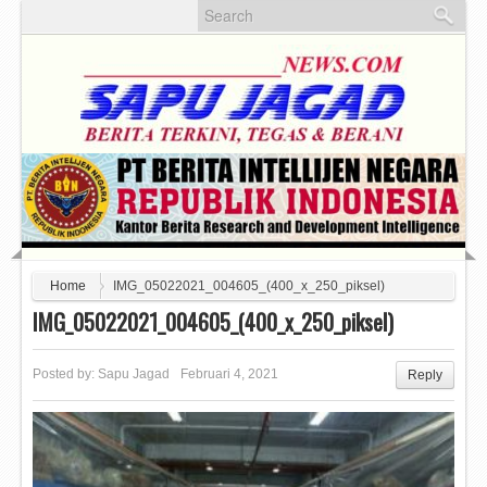
Home
IMG_05022021_004605_(400_x_250_piksel)
IMG_05022021_004605_(400_x_250_piksel)
Posted by:
Sapu Jagad
Februari 4, 2021
Reply