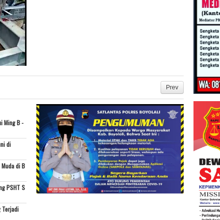
Prev
i Ming B -
ni di
 Muda di B
ing PSHT S
 Terjadi