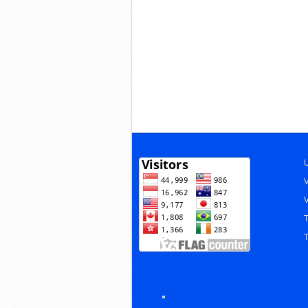
U
V
V
T
T