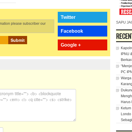
Twitter
SAPU JA
rmation please subscriber our
Facebook
RECEN
Submit
Google +
Kapolr
IPNU &
Berkar
“Menje
PC IPN
Warga 
Karan
Dukung
Menghu
Harus 
Ketum 
Londo 
Sebagi