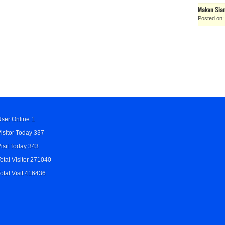
Makan Sian
Posted on: 
ser Online 1
isitor Today 337
isit Today 343
otal Visitor 271040
otal Visit 416436