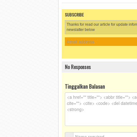
SUBSCRIBE
Thanks for read our article for update info
newslatter below
No Responses
Tinggalkan Balasan