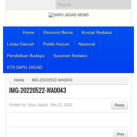
Home
Ekonomi Bisnis
Kontak Redaksi
Lintas Daerah
Politik Hukum
Nasional
Pendidikan Budaya
Susunan Redaksi
KTA SAPU JAGAD
Home
IMG-20220522-WA0043
IMG-20220522-WA0043
Posted by:
Sapu Jagad
Mei 22, 2022
Reply
Prev