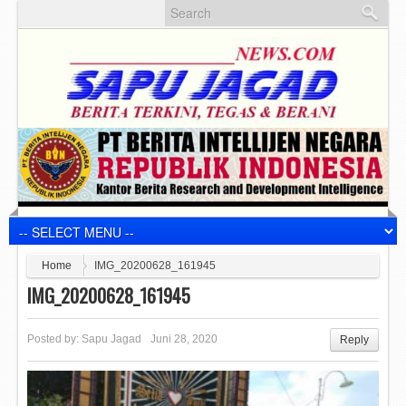
Home
IMG_20200628_161945
IMG_20200628_161945
Posted by:
Sapu Jagad
Juni 28, 2020
Reply