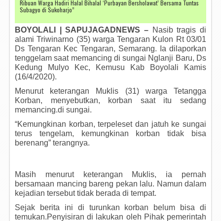
Ribuan Warga Hadiri Halal Bihalal ‘Purbayan Bersholawat’ Bersama Tuntas
Subagyo di Sukoharjo”
BOYOLALI | SAPUJAGADNEWS –
Nasib tragis di
alami Triwinarno (35) warga Tengaran Kulon Rt 03/01
Ds Tengaran Kec Tengaran, Semarang. Ia dilaporkan
tenggelam saat memancing di sungai Nglanji Baru, Ds
Kedung Mulyo Kec, Kemusu Kab Boyolali Kamis
(16/4/2020).
Menurut keterangan Muklis (31) warga Tetangga
Korban, menyebutkan, korban saat itu sedang
memancing.di sungai.
“Kemungkinan korban, terpeleset dan jatuh ke sungai
terus tengelam, kemungkinan korban tidak bisa
berenang” terangnya.
Masih menurut keterangan Muklis, ia pernah
bersamaan mancing bareng pekan lalu. Namun dalam
kejadian tersebut tidak berada di tempat.
Sejak berita ini di turunkan korban belum bisa di
temukan.Penyisiran di lakukan oleh Pihak pemerintah