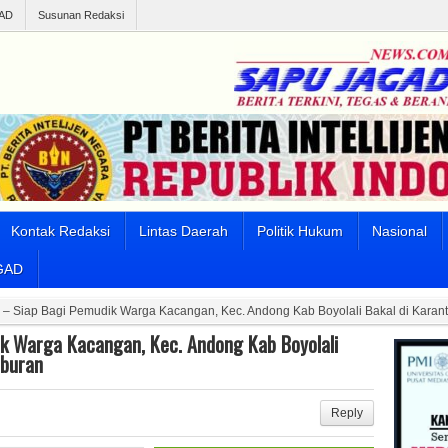
AD
Susunan Redaksi
Kontak Redaksi
Lintas Daerah
Politik Hukum
Nasional
GAD
ap – Siap Bagi Pemudik Warga Kacangan, Kec. Andong Kab Boyolali Bakal di Karan
dik Warga Kacangan, Kec. Andong Kab Boyolali
uburan
Reply