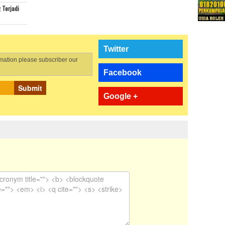
 Terjadi
Twitter
rmation please subscriber our
Facebook
Submit
Google +