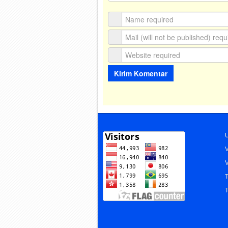
U
V
V
T
T