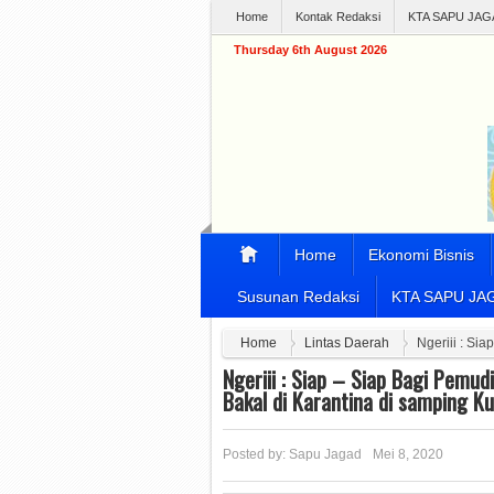
Home
Kontak Redaksi
KTA SAPU JAG
Thursday 6th August 2026
Home
Ekonomi Bisnis
Susunan Redaksi
KTA SAPU JA
Home
Lintas Daerah
Ngeriii : Si
Ngeriii : Siap – Siap Bagi Pemu
Bakal di Karantina di samping K
Posted by:
Sapu Jagad
Mei 8, 2020