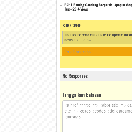
PSHT Ranting Gondang Bergerak : Apapun Yang
Tug - 2614 Views
SUBSCRIBE
Thanks for read our article for update info
newslatter below
No Responses
Tinggalkan Balasan