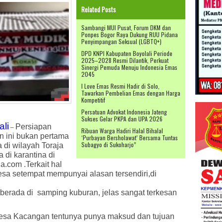
Related Posts
Sambangi MUI Pusat, Forum DKM dan
Ponpes Bogor Raya Dukung RUU Pidana
Penyimpangan Seksual (LGBTQ+)
DPD KNPI Kabupaten Boyolali Periode
2025–2028 Resmi Dilantik, Perkuat
Sinergi Pemuda Menuju Indonesia Emas
2045
I Love Emas Resmi Hadir di Solo,
Tawarkan Pembelian Emas dengan Harga
Kompetitif
Persatuan Advokat Indonesia Jateng
Sukses Gelar PKPA dan UPA 2026
ali
Persiapan
–
Ribuan Warga Hadiri Halal Bihalal
n ini bukan pertama
‘Purbayan Bersholawat’ Bersama Tuntas
Subagyo di Sukoharjo”
a di wilayah Toraja
di karantina di
a.com .Terkait hal
esa setempat mempunyai alasan tersendiri,di
 berada di
samping kuburan, jelas sangat terkesan
esa Kacangan tentunya punya maksud dan tujuan