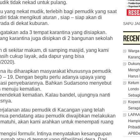
dik tidak nekad untuk pulang.
au yang nekat mudik, terlebih bagi pemudik yang saat
ri tidak mengikuti aturan , siap – siap akan di
ada di dekat kuburan.
SAPU JA
atakan ada 3 tempat karantina yang disiapkan.
RECEN
ruang karantina juga disipkan di 2 bangunan sekolah
di sekitar makam, di samping masjid, yang kami
Warga 
asih cukup layak, ada dapur yang bisa
Karan
/2020).
Dukung
Menghu
ntina itu diharapkan masyarakat khususnya pemudik
Harus 
 – 19. Dengan begitu perlu adanya upaya yang
ipasi penyebarannya. Bahkan Sudarsono menyebut
Ketum 
s menuju kematian.
Londo 
mendekati kematian. Kalau bandel, ujungnya nanti
Sebagi
asnya.
Kopera
Seraga
rjalanan atau pemudik di Kacangan yang telah
LAPAAN
 Semua pendatang atau pemudik diwajibkan melakukan
Hampir
mematuhi, akan kami arahkan untuk menempati ruang
Pribad
mengisi formulir. Intinya menyatakan kesanggupan
APBD
rumah atau di tempat yang difasilitasi desa. Dari