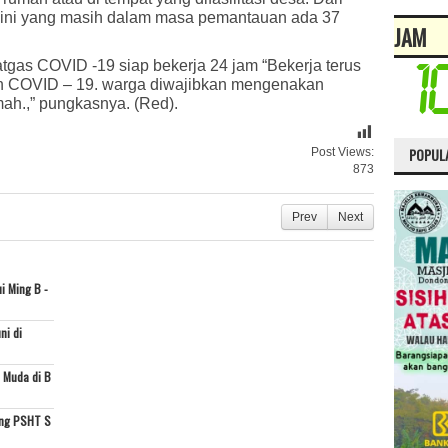
t ini yang masih dalam masa pemantauan ada 37
JAM
tgas COVID -19 siap bekerja 24 jam “Bekerja terus
n COVID – 19. warga diwajibkan mengenakan
umah.,” pungkasnya. (Red).
POPUL
Post Views:
873
Prev
Next
i Ming B -
ni di
 Muda di B
ing PSHT S