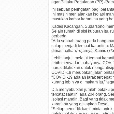
agar Pelaku Perjalanan (PP) /Pemu
Ini sebuah peringatan bagi perant
ini masih menjalankan isolasi mandi
masukan kamar karantina yang ber
Kades Kacangan, Sudarsono, meng
Selain rumah di sisi kuburan itu, 
berbeda.
“Ada sebuah ruang pada bangunan 
sulap menjadi tempat karantina. M
dimanfaatkan,” ujarnya, Kamis (7/5
Lebih lanjut, melalui tempat kara
lebih menyadari bahayanya COVID
harus dilakukan untuk mengantis
COVID -19 merupakan jalan pinta
“COVID -19 adalah jarak tercepat 
kurang lebih ya di makam itu,” teg
Dia menyebutkan jumlah pelaku pe
tercatat saat ini ada 204 orang.
isolasi mandiri. Bagi yang tidak 
karantina yang disiapkan Desa.
“Setiap pemudik kami minta untuk 
untuk melakukan isolasi mandiri di 