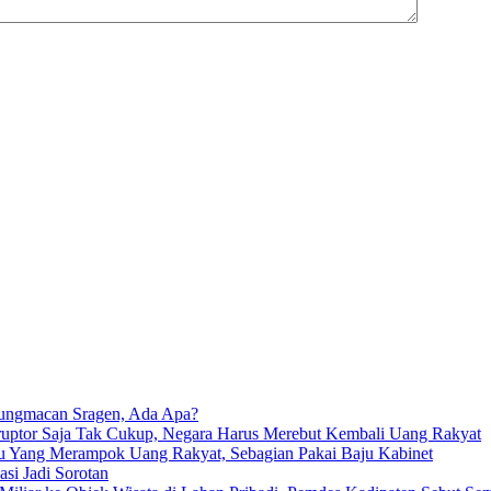
ungmacan Sragen, Ada Apa?
tor Saja Tak Cukup, Negara Harus Merebut Kembali Uang Rakyat
tu Yang Merampok Uang Rakyat, Sebagian Pakai Baju Kabinet
si Jadi Sorotan