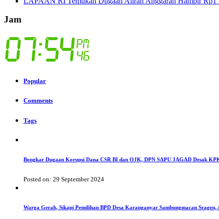
LAPAAN RI Temukan Dugaan Aliran Anggaran Hampir Rp1 Mil
Jam
Popular
Comments
Tags
Bongkar Dugaan Korupsi Dana CSR BI dan OJK, DPN SAPU JAGAD Desak KPK
Posted on: 29 September 2024
Warga Gerah, Sikapi Pemilihan BPD Desa Karanganyar Sambungmacan Sragen,