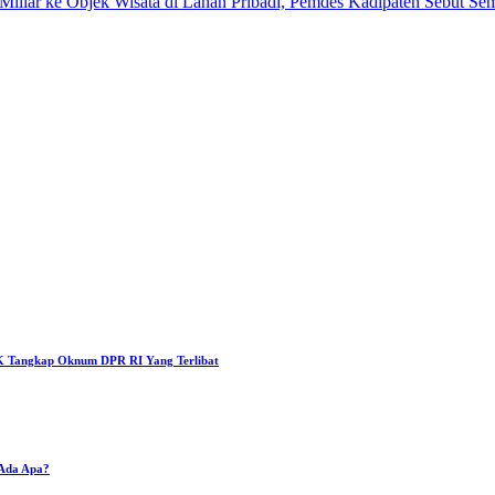
iar ke Objek Wisata di Lahan Pribadi, Pemdes Kadipaten Sebut S
 Tangkap Oknum DPR RI Yang Terlibat
 Ada Apa?