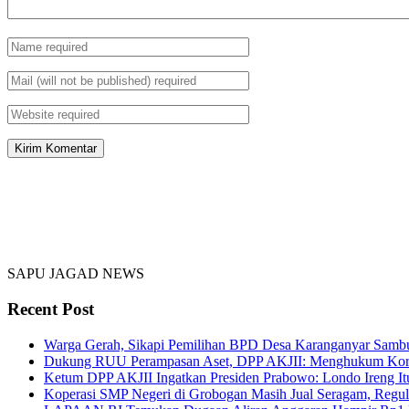
SAPU JAGAD NEWS
Recent Post
Warga Gerah, Sikapi Pemilihan BPD Desa Karanganyar Samb
Dukung RUU Perampasan Aset, DPP AKJII: Menghukum Korup
Ketum DPP AKJII Ingatkan Presiden Prabowo: Londo Ireng I
Koperasi SMP Negeri di Grobogan Masih Jual Seragam, Regula