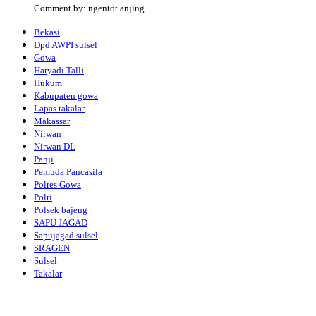
Comment by: ngentot anjing
Bekasi
Dpd AWPI sulsel
Gowa
Haryadi Talli
Hukum
Kabupaten gowa
Lapas takalar
Makassar
Nirwan
Nirwan DL
Panji
Pemuda Pancasila
Polres Gowa
Polri
Polsek bajeng
SAPU JAGAD
Sapujagad sulsel
SRAGEN
Sulsel
Takalar