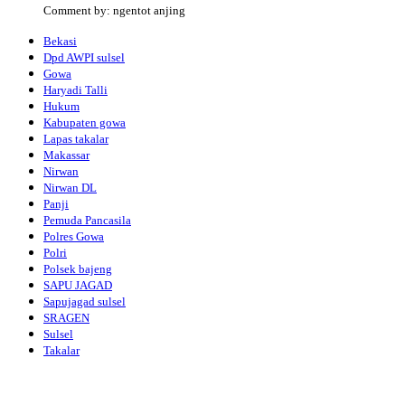
Comment by: ngentot anjing
Bekasi
Dpd AWPI sulsel
Gowa
Haryadi Talli
Hukum
Kabupaten gowa
Lapas takalar
Makassar
Nirwan
Nirwan DL
Panji
Pemuda Pancasila
Polres Gowa
Polri
Polsek bajeng
SAPU JAGAD
Sapujagad sulsel
SRAGEN
Sulsel
Takalar