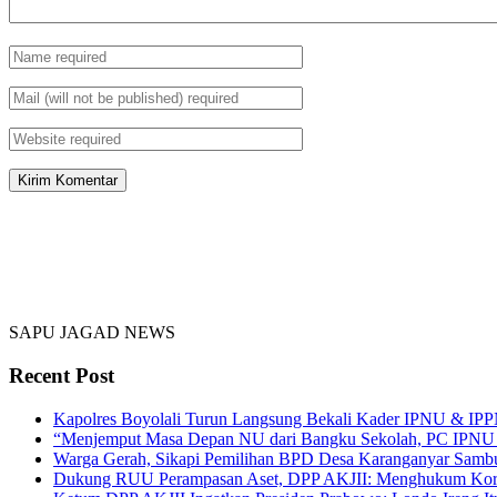
SAPU JAGAD NEWS
Recent Post
Kapolres Boyolali Turun Langsung Bekali Kader IPNU & IPPN
“Menjemput Masa Depan NU dari Bangku Sekolah, PC IPNU &
Warga Gerah, Sikapi Pemilihan BPD Desa Karanganyar Samb
Dukung RUU Perampasan Aset, DPP AKJII: Menghukum Korup