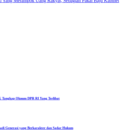
tu Yang Merampok Uang Rakyat, Sebagian Pakai Baju Kabinet
 Tangkap Oknum DPR RI Yang Terlibat
Jadi Generasi yang Berkarakter dan Sadar Hukum