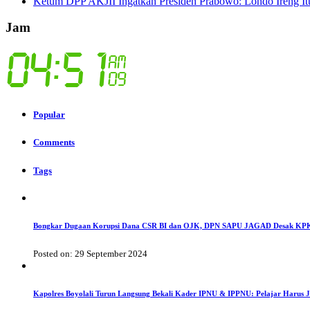
Ketum DPP AKJII Ingatkan Presiden Prabowo: Londo Ireng I
Jam
Popular
Comments
Tags
Bongkar Dugaan Korupsi Dana CSR BI dan OJK, DPN SAPU JAGAD Desak KPK
Posted on: 29 September 2024
Kapolres Boyolali Turun Langsung Bekali Kader IPNU & IPPNU: Pelajar Harus 