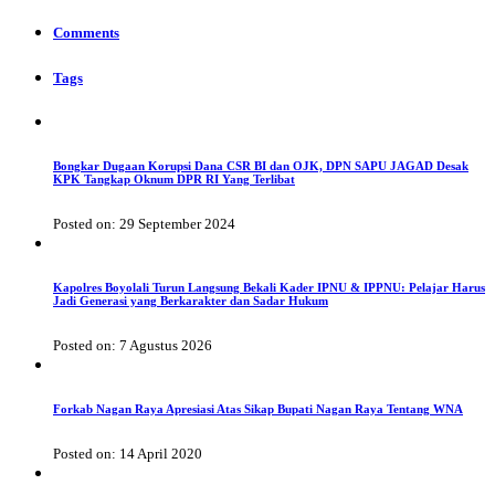
Comments
Tags
Bongkar Dugaan Korupsi Dana CSR BI dan OJK, DPN SAPU JAGAD Desak
KPK Tangkap Oknum DPR RI Yang Terlibat
Posted on: 29 September 2024
Kapolres Boyolali Turun Langsung Bekali Kader IPNU & IPPNU: Pelajar Harus
Jadi Generasi yang Berkarakter dan Sadar Hukum
Posted on: 7 Agustus 2026
Forkab Nagan Raya Apresiasi Atas Sikap Bupati Nagan Raya Tentang WNA
Posted on: 14 April 2020