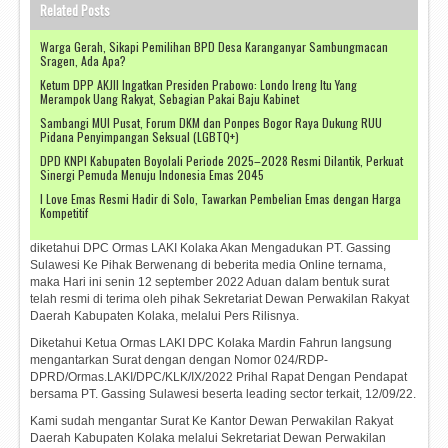
Related Posts
Warga Gerah, Sikapi Pemilihan BPD Desa Karanganyar Sambungmacan
Sragen, Ada Apa?
Ketum DPP AKJII Ingatkan Presiden Prabowo: Londo Ireng Itu Yang
Merampok Uang Rakyat, Sebagian Pakai Baju Kabinet
Sambangi MUI Pusat, Forum DKM dan Ponpes Bogor Raya Dukung RUU
Pidana Penyimpangan Seksual (LGBTQ+)
DPD KNPI Kabupaten Boyolali Periode 2025–2028 Resmi Dilantik, Perkuat
Sinergi Pemuda Menuju Indonesia Emas 2045
I Love Emas Resmi Hadir di Solo, Tawarkan Pembelian Emas dengan Harga
Kompetitif
diketahui DPC Ormas LAKI Kolaka Akan Mengadukan PT. Gassing
Sulawesi Ke Pihak Berwenang di beberita media Online ternama,
maka Hari ini senin 12 september 2022 Aduan dalam bentuk surat
telah resmi di terima oleh pihak Sekretariat Dewan Perwakilan Rakyat
Daerah Kabupaten Kolaka, melalui Pers Rilisnya.
Diketahui Ketua Ormas LAKI DPC Kolaka Mardin Fahrun langsung
mengantarkan Surat dengan dengan Nomor 024/RDP-
DPRD/Ormas.LAKI/DPC/KLK/IX/2022 Prihal Rapat Dengan Pendapat
bersama PT. Gassing Sulawesi beserta leading sector terkait, 12/09/22.
Kami sudah mengantar Surat Ke Kantor Dewan Perwakilan Rakyat
Daerah Kabupaten Kolaka melalui Sekretariat Dewan Perwakilan