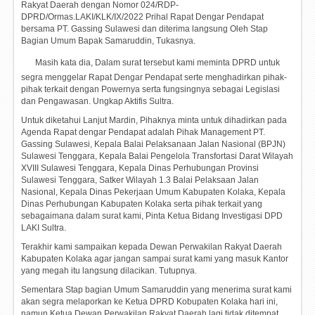
Rakyat Daerah dengan Nomor 024/RDP-
DPRD/Ormas.LAKI/KLK/IX/2022 Prihal Rapat Dengar Pendapat
bersama PT. Gassing Sulawesi dan diterima langsung Oleh Stap
Bagian Umum Bapak Samaruddin, Tukasnya.
Masih kata dia, Dalam surat tersebut kami meminta DPRD untuk
segra menggelar Rapat Dengar Pendapat serte menghadirkan pihak-
pihak terkait dengan Powernya serta fungsingnya sebagai Legislasi
dan Pengawasan. Ungkap Aktifis Sultra.
Untuk diketahui Lanjut Mardin, Pihaknya minta untuk dihadirkan pada
Agenda Rapat dengar Pendapat adalah Pihak Management PT.
Gassing Sulawesi, Kepala Balai Pelaksanaan Jalan Nasional (BPJN)
Sulawesi Tenggara, Kepala Balai Pengelola Transfortasi Darat Wilayah
XVIII Sulawesi Tenggara, Kepala Dinas Perhubungan Provinsi
Sulawesi Tenggara, Satker Wilayah 1.3 Balai Pelaksaan Jalan
Nasional, Kepala Dinas Pekerjaan Umum Kabupaten Kolaka, Kepala
Dinas Perhubungan Kabupaten Kolaka serta pihak terkait yang
sebagaimana dalam surat kami, Pinta Ketua Bidang Investigasi DPD
LAKI Sultra.
Terakhir kami sampaikan kepada Dewan Perwakilan Rakyat Daerah
Kabupaten Kolaka agar jangan sampai surat kami yang masuk Kantor
yang megah itu langsung dilacikan. Tutupnya.
Sementara Stap bagian Umum Samaruddin yang menerima surat kami
akan segra melaporkan ke Ketua DPRD Kobupaten Kolaka hari ini,
namun Ketua Dewan Perwakilan Rakyat Daerah lagi tidak ditempat.