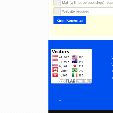
U
V
V
T
T