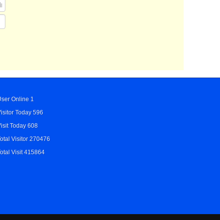
ser Online 1
isitor Today 596
isit Today 608
otal Visitor 270476
otal Visit 415864