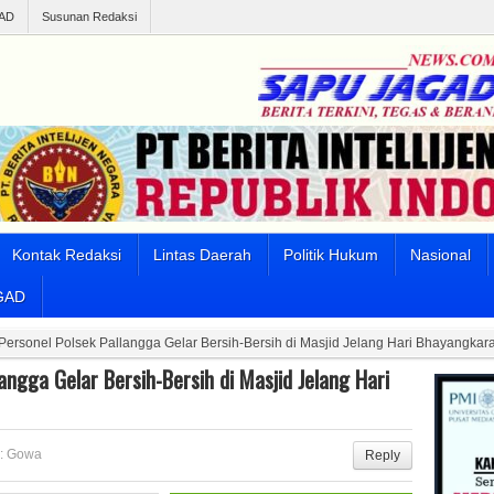
AD
Susunan Redaksi
Kontak Redaksi
Lintas Daerah
Politik Hukum
Nasional
GAD
, Personel Polsek Pallangga Gelar Bersih-Bersih di Masjid Jelang Hari Bhayangkar
langga Gelar Bersih-Bersih di Masjid Jelang Hari
:
Gowa
Reply