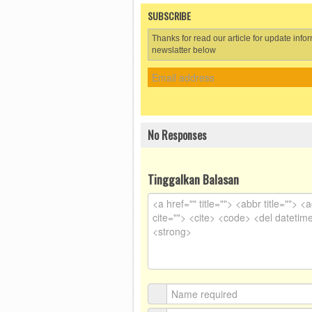
SUBSCRIBE
Thanks for read our article for update info
newslatter below
No Responses
Tinggalkan Balasan