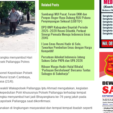
Related Posts
Sambangi MUI Pusat, Forum DKM dan
Ponpes Bogor Raya Dukung RUU Pidana
Penyimpangan Seksual (LGBTQ+)
DPD KNPI Kabupaten Boyolali Periode
2025–2028 Resmi Dilantik, Perkuat
Sinergi Pemuda Menuju Indonesia Emas
2045
I Love Emas Resmi Hadir di Solo,
Tawarkan Pembelian Emas dengan Harga
Kompetitif
Persatuan Advokat Indonesia Jateng
rangka menyambut Hari
Sukses Gelar PKPA dan UPA 2026
sek Pallangga Polres
Ribuan Warga Hadiri Halal Bihalal
‘Purbayan Bersholawat’ Bersama Tuntas
sonel Kepolisian Polsek
Subagyo di Sukoharjo”
 Nurul Izzah Cambaya,
sa (21/6).
wakili Wakapolsek Pallangga Iptu Ahmad mengatakan, kegiatan
k kepedulian Polri khususnya Polsek Pallangga terhadap tempat
angka menyambut hari jadi Bhayangkara ke-76 yang jatuh pada
apolsek Pallangga saat dikonfirmasi.
anakan di lingkungan masyarakat dan tempat-tempat ibadah seperti