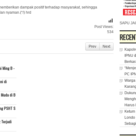
sa memberikan dampak positif terhadap masyarakat, sehingga
dan nyaman.(*/) hrd
SAPU JA
Post Views:
534
RECEN
Prev
Next
Kapolr
IPNU &
Berkar
i Ming B -
“Menje
PC IPN
Warga 
ni di
Karan
Dukung
 Muda di B
Menghu
Harus 
ing PSHT S
Ketum 
Londo 
 Terjadi
Sebagi