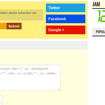
JAM
Twitter
rmation please subscriber our
Facebook
Submit
Google +
POPUL