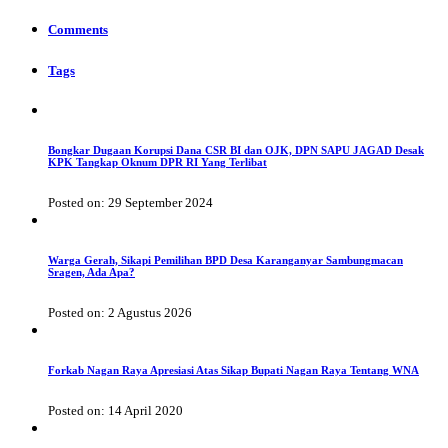
Comments
Tags
Bongkar Dugaan Korupsi Dana CSR BI dan OJK, DPN SAPU JAGAD Desak
KPK Tangkap Oknum DPR RI Yang Terlibat
Posted on: 29 September 2024
Warga Gerah, Sikapi Pemilihan BPD Desa Karanganyar Sambungmacan
Sragen, Ada Apa?
Posted on: 2 Agustus 2026
Forkab Nagan Raya Apresiasi Atas Sikap Bupati Nagan Raya Tentang WNA
Posted on: 14 April 2020